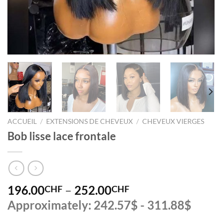
ACCUEIL
/
EXTENSIONS DE CHEVEUX
/
CHEVEUX VIERGES
Bob lisse lace frontale
196.00
–
252.00
CHF
CHF
Approximately: 242.57$ - 311.88$