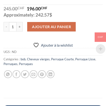
Le
Le
245.00
CHF
196.00
CHF
prix
prix
Approximately: 242.57$
initial
actuel
était :
est :
quantité de Bob lisse lace frontale
245.00CHF.
196.00CHF.
AJOUTER AU PANIER
CHF
Alternative:
Ajouter à la wishlist
UGS :
ND
Catégories :
bob
,
Cheveux vierges
,
Perruque Courte
,
Perruque Lisse
,
Perruques
,
Perruques