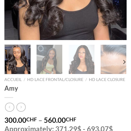
ACCUEIL
/
HD LACE FRONTAL/CLOSURE
/
HD LACE CLOSURE
Amy
300.00
–
560.00
CHF
CHF
Approximately: 371.29$ - 693.07$