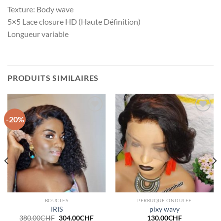
Texture: Body wave
5×5 Lace closure HD (Haute Définition)
Longueur variable
PRODUITS SIMILAIRES
-20%
Ajouter
Ajouter
à la
à la
wishlist
wishlist
BOUCLÉS
PERRUQUE ONDULÉE
IRIS
pixy wavy
Le
Le
380.00
CHF
304.00
CHF
130.00
CHF