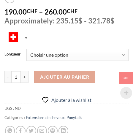
190.00
–
260.00
CHF
CHF
Approximately: 235.15$ - 321.78$
Longueur
quantité de Ponytail_kinky
AJOUTER AU PANIER
CHF
Alternative:
Ajouter à la wishlist
UGS :
ND
Catégories :
Extensions de cheveux
,
Ponytails