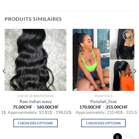
PRODUITS SIMILAIRES
Ajouter
Ajouter
à la
à la
wishlist
wishlist
CHEVEUX BRUTE(RAW)
PONYTAILS
Raw indian wavy
Ponytail_lisse
75.00
CHF
–
160.00
CHF
170.00
CHF
–
255.00
CHF
91$
Approximately: 92.82$ - 198.02$
Approximately: 210.40$ - 315.5
CHOIX DES OPTIONS
CHOIX DES OPTIONS
Ce
Ce
produit
produit
0