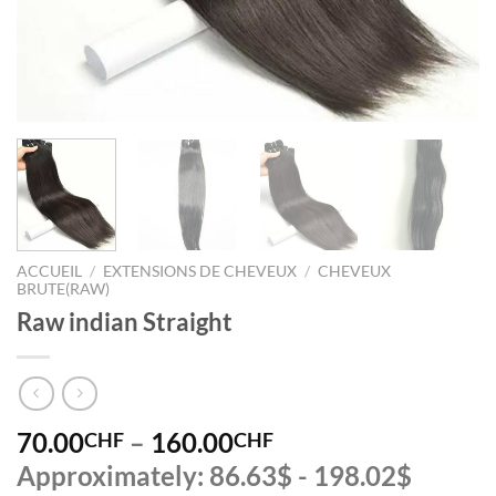
ACCUEIL
/
EXTENSIONS DE CHEVEUX
/
CHEVEUX
BRUTE(RAW)
Raw indian Straight
70.00
–
160.00
CHF
CHF
Approximately: 86.63$ - 198.02$