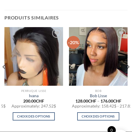
PRODUITS SIMILAIRES
-20%
Ajouter
Ajouter
à la
à la
wishlist
wishlist
PERRUQUE LISSE
BOB
Ivana
Bob Lisse
200.00
CHF
128.00
CHF
–
176.00
CHF
95$
Approximately: 247.52$
Approximately: 158.42$ - 217.8
CHOIX DES OPTIONS
CHOIX DES OPTIONS
Ce
Ce
produit
produit
0