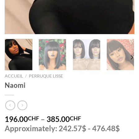
ACCUEIL
/
PERRUQUE LISSE
Naomi
196.00
–
385.00
CHF
CHF
Approximately: 242.57$ - 476.48$