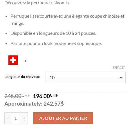
Découvrez la perruque « Naomi ».
Perruque lisse courte avec une élégante coupe chinoise et
frange.
Disponible en longueurs de 10 à 24 pouces.
Parfaite pour un look moderne et sophistiqué.
EFFACER
Longueur du cheveux
Le
Le
245.00
CHF
196.00
CHF
prix
prix
Approximately: 242.57$
initial
actuel
était :
est :
quantité de Naomi
245.00CHF.
196.00CHF.
AJOUTER AU PANIER